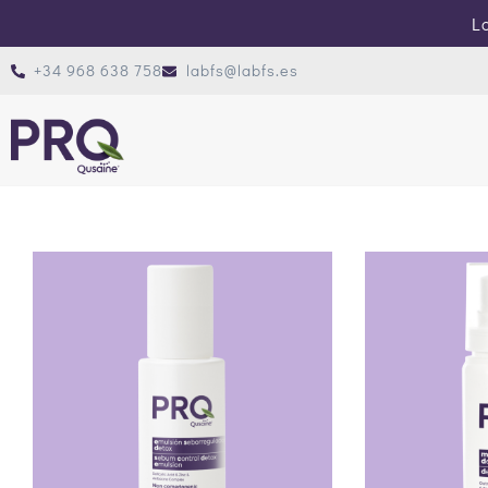
Lo
+34 968 638 758
labfs@labfs.es