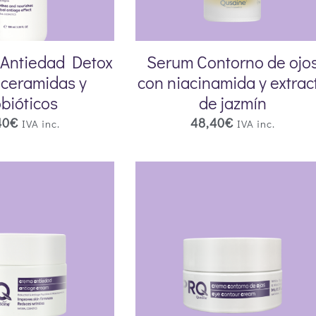
 Antiedad Detox
Serum Contorno de ojo
oceramidas y
con niacinamida y extrac
bióticos
de jazmín
40
€
48,40
€
IVA inc.
IVA inc.