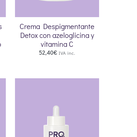
s
Crema Despigmentante
Detox con azeloglicina y
o
vitamina C
52,40
€
IVA inc.