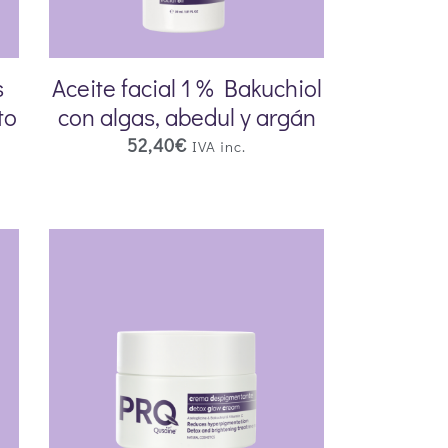
s
Aceite facial 1 % Bakuchiol
to
con algas, abedul y argán
52,40
€
IVA inc.