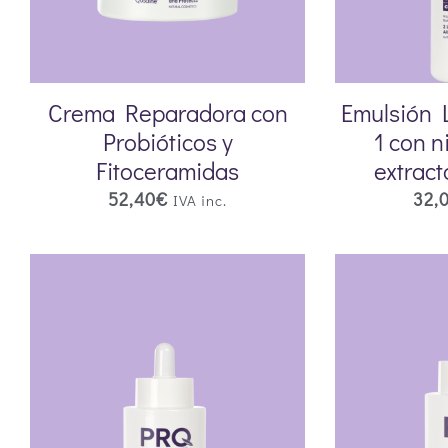
Crema Reparadora con
Emulsión 
Probióticos y
1 con n
Fitoceramidas
extract
52,40
€
32,
IVA inc.