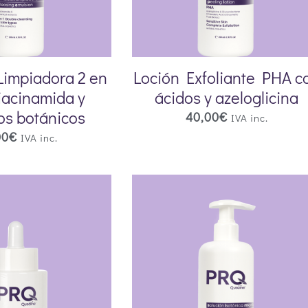
Limpiadora 2 en
Loción Exfoliante PHA c
iacinamida y
ácidos y azeloglicina
os botánicos
40,00
€
IVA inc.
00
€
IVA inc.