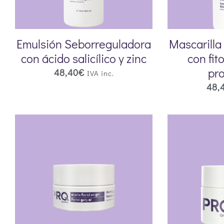
Emulsión Seborreguladora
Mascarilla
con ácido salicílico y zinc
con fit
pro
48,40
€
IVA inc.
48,