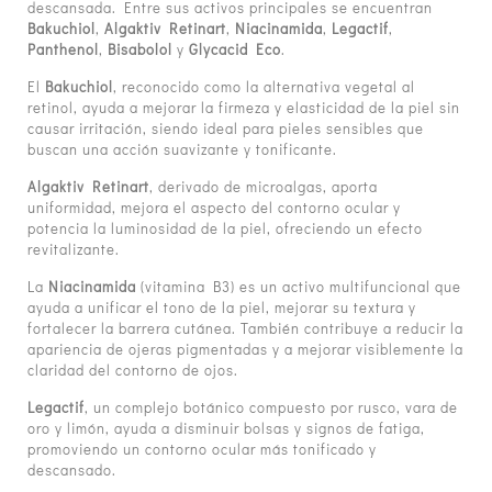
descansada. Entre sus activos principales se encuentran
Bakuchiol
,
Algaktiv Retinart
,
Niacinamida
,
Legactif
,
Panthenol
,
Bisabolol
y
Glycacid Eco
.
El
Bakuchiol
, reconocido como la alternativa vegetal al
retinol, ayuda a mejorar la firmeza y elasticidad de la piel sin
causar irritación, siendo ideal para pieles sensibles que
buscan una acción suavizante y tonificante.
Algaktiv Retinart
, derivado de microalgas, aporta
uniformidad, mejora el aspecto del contorno ocular y
potencia la luminosidad de la piel, ofreciendo un efecto
revitalizante.
La
Niacinamida
(vitamina B3) es un activo multifuncional que
ayuda a unificar el tono de la piel, mejorar su textura y
fortalecer la barrera cutánea. También contribuye a reducir la
apariencia de ojeras pigmentadas y a mejorar visiblemente la
claridad del contorno de ojos.
Legactif
, un complejo botánico compuesto por rusco, vara de
oro y limón, ayuda a disminuir bolsas y signos de fatiga,
promoviendo un contorno ocular más tonificado y
descansado.