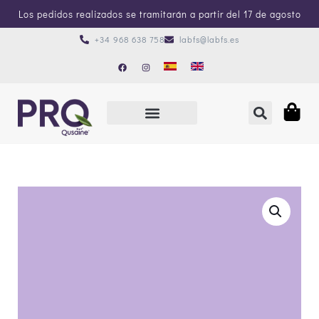
Los pedidos realizados se tramitarán a partir del 17 de agosto
+34 968 638 758
labfs@labfs.es