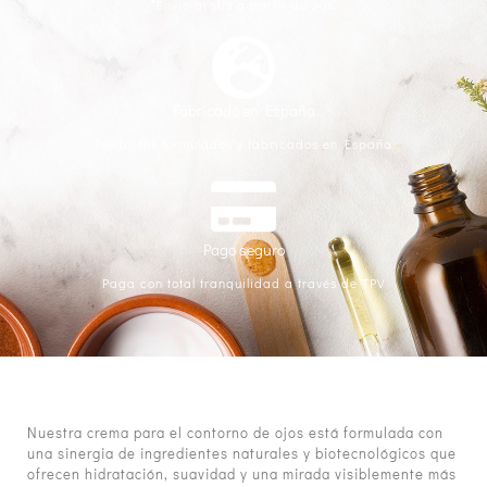
*Envío gratis a partir de 30€
Fabricado en España
Productos formulados y fabricados en España
Pago seguro
Paga con total tranquilidad a través de TPV
Nuestra crema para el contorno de ojos está formulada con
una sinergia de ingredientes naturales y biotecnológicos que
ofrecen hidratación, suavidad y una mirada visiblemente más