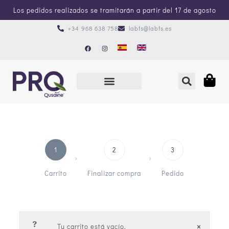
Los pedidos realizados se tramitarán a partir del 17 de agosto
+34 968 638 758
labfs@labfs.es
1
2
3
Carrito
Finalizar compra
Pedido
Tu carrito está vacío.