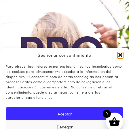
Gestionar consentimiento
Para ofrecer las mejores experiencias, utilizamos tecnologías como
las cookies para almacenar y/o acceder a la información del
dispositivo. El consentimiento de estas tecnologías nos permitirá
procesar datos como el comportamiento de navegación o las
Qusaine
identificaciones únicas en este sitio. No consentir o retirar el
consentimiento, puede afectar negativamente a ciertas
Av. Dinamarca, Parc. 7, Nave 3, P.I. de Alhama 30840
características y funciones.
Alhama de Murcia, Murcia, España
+34 968 638 758
|
labfs@labfs.es
Aceptar
0
My Account
Terms and conditions of purchase
Denegar