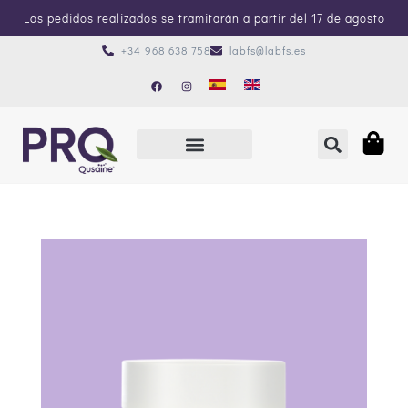
Los pedidos realizados se tramitarán a partir del 17 de agosto
+34 968 638 758
labfs@labfs.es