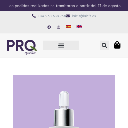
Los pedidos realizados se tramitarán a partir del 17 de agosto
+34 968 638 758
labfs@labfs.es