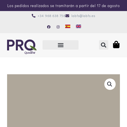
Los pedidos realizados se tramitarán a partir del 17 de agosto
+34 968 638 758
labfs@labfs.es