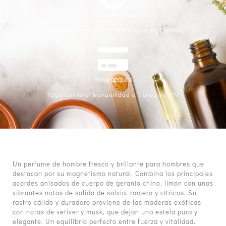
Fabricado en España
Productos formulados y fabricados en España
Pago seguro
Paga con total tranquilidad a través de TPV
Un perfume de hombre fresco y brillante para hombres que
destacan por su magnetismo natural. Combina los principales
acordes anisados de cuerpo de geranio chino, limón con unas
vibrantes notas de salida de salvia, romero y cítricos. Su
rastro cálido y duradero proviene de las maderas exóticas
con notas de vetiver y musk, que dejan una estela pura y
elegante. Un equilibrio perfecto entre fuerza y vitalidad.