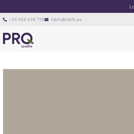
Lo
+34 968 638 758
labfs@labfs.es