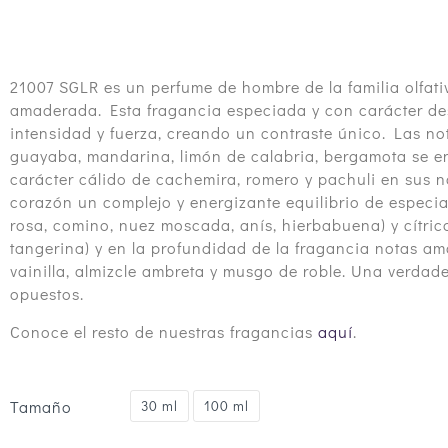
21007 SGLR es un perfume de hombre de la familia olfati
amaderada. Esta fragancia especiada y con carácter de
intensidad y fuerza, creando un contraste único. Las no
guayaba, mandarina, limón de calabria, bergamota se en
carácter cálido de cachemira, romero y pachuli en sus n
corazón un complejo y energizante equilibrio de especia
rosa, comino, nuez moscada, anís, hierbabuena) y cítric
tangerina) y en la profundidad de la fragancia notas a
vainilla, almizcle ambreta y musgo de roble. Una verdad
opuestos.
Conoce el resto de nuestras fragancias
aquí
.
Tamaño
30 ml
100 ml