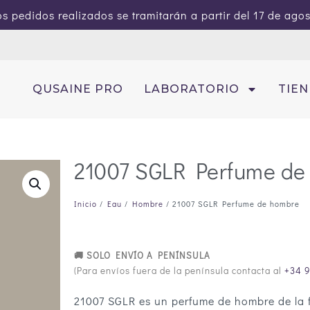
s pedidos realizados se tramitarán a partir del 17 de ago
QUSAINE PRO
LABORATORIO
TIE
21007 SGLR Perfume de
Inicio
/
Eau
/
Hombre
/ 21007 SGLR Perfume de hombre
🚚 SOLO ENVÍO A PENÍNSULA
(Para envíos fuera de la península contacta al
+34 9
21007 SGLR es un perfume de hombre de la f