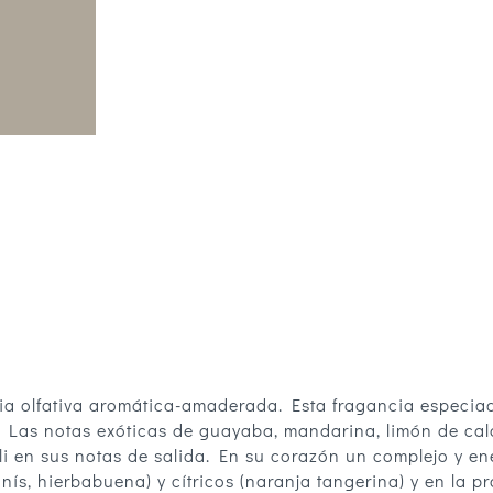
ia olfativa aromática-amaderada. Esta fragancia especiad
o. Las notas exóticas de guayaba, mandarina, limón de ca
li en sus notas de salida. En su corazón un complejo y en
ís, hierbabuena) y cítricos (naranja tangerina) y en la p