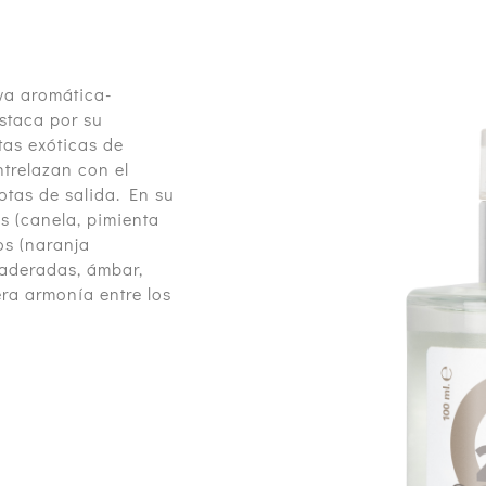
va aromática-
staca por su
tas exóticas de
trelazan con el
otas de salida. En su
s (canela, pimienta
os (naranja
maderadas, ámbar,
era armonía entre los