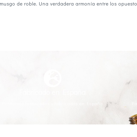
 musgo de roble. Una verdadera armonía entre los opuesto
Fabricado en España
Productos formulados y fabricados en España
Pa