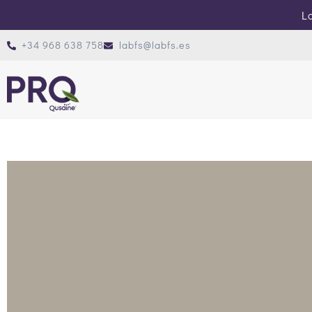
Lo
+34 968 638 758
labfs@labfs.es