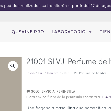
s pedidos realizados se tramitarán a partir del 17 de ago
QUSAINE PRO
LABORATORIO
TIE
21001 SLVJ Perfume de
Inicio
/
Eau
/
Hombre
/ 21001 SLVJ Perfume de hombre
🚚 SOLO ENVÍO A PENÍNSULA
(Para envíos fuera de la península contacta al
+34 9
Una fragancia masculina que personifica l