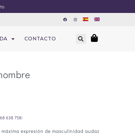
sto
NDA
CONTACTO
 hombre
68 638 758
)
a máxima expresión de masculinidad audaz